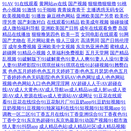
91AV
91在线观看
黄网站av在线
国产视频
狠狠擼狠狠擼
91桃
色小视频
91激情
91干啪啪
青青操青青干
主播诱惑无码专区
欧美视频电影
91播放
麻豆桃色网站
亚洲欧美国产另类
欧美伦
理另类
国产刺激对白
在线观看91精品
欧美成年视频
操碰操揉
成人微拍福利导航
亚洲欧美国产日韩
成年在线观看免费
岛国
精品在线播放
狠狠撸第四色
欧美一页
女同电影在线观看
91网
国产尤物在
毛片网站黄色
狼人三级片
高清男同
国产日韩伦理
淫
成年免费视频
亚洲欧美中文视频
东京热亚洲色图
蜜桃成人
超碰网
91精品小视频
久草福利免费视影
五月天堂网
国产精品
乱视频
91破解版下|91破解黄色|91妻人人爽|91妻人人澡|91妻澡
人妻|91脐橙影院|91琪琪丝袜|91琪琪在线|91起碰视频|91翘臀白
浆
色色五月婷婷|色色五月天婷婷丁香|色色五月瑟瑟|色色五月
丁香婷婷|色色无码影院|色色无码AV|色色网址成人|色色网站
视频|色色网站入口|色色网淫淫网
AV超碰人人干|AV超碰在
线|AV成人大黄色|AV成人导航|av成人精品|av成人射|av成人资
源|AV成人资源在线|av成人资源站|AV成网址
91豆花在线观
看|91豆花在线综合|91豆花制片厂|91豆奶app|91豆奶短视频|91
豆奶视频|91豆视频|91独家福利在线|91短视频|91短视频app
91
调教一区二区|91丁香五月在线|91丁香亚洲综合|91丁香夜色|91
丁香中文|91东京热超碰|91东京热最新|91动国产视频|91都市激
情人妻|91抖阴app
成人精品色站|成人精品社区|成人精品视频|