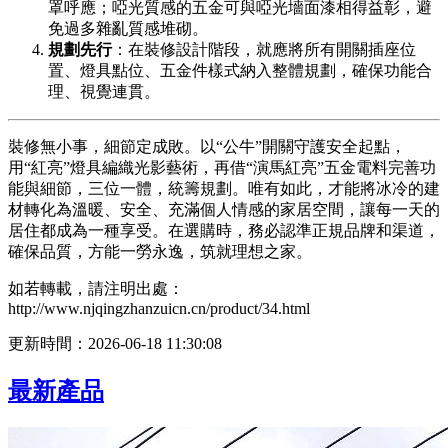
罩呼應；啞光質感的五金可與啞光墻面漆相得益彰，避
免過多雜亂質感堆砌。
規劃先行
：在裝修設計階段，就應將所有開關插座位
置、燈具點位、五金件樣式納入整體規劃，確保功能合
理、視覺連貫。
裝修無小事，細節定成敗。以“公牛”開關守護安全起點，
用“紅亮”燈具編織光影藝術，再借“演馬紅亮”五金電料完善功
能與細節，三位一體，統籌規劃。唯有如此，才能將冰冷的建
材轉化為溫暖、安全、充滿個人情感的家居空間，讓每一天的
居住都成為一種享受。在選購時，務必認準正規品牌和渠道，
確保品質，方能一勞永逸，筑就理想之家。
如若轉載，請注明出處：
http://www.njqingzhanzuicn.cn/product/34.html
更新時間：2026-06-18 11:30:08
最新產品