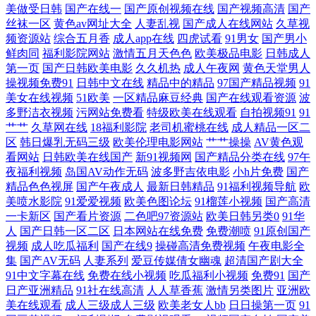
美做受日韩
国产在线一
国产原创视频在线
国产视频高清
国产
丝袜一区
黄色av网址大全
人妻乱视
国产成人在线网站
久草视
线天 91次园 自拍超碰超碰 亚洲日本性爱 亚洲金典AA 操碰福利 欧洲午夜
频资源站
综合五月香
成人app在线
四虎试看
91男女
国产男小
鲜肉同
福利影院网站
激情五月天色色
欧美极品电影
日韩成人
福利片 日韩欧美群P 午夜精品伦理 亚洲色情操逼网 AV福利色站导航 AV
第一页
国产日韩欧美电影
久久机热
成人午夜网
黄色天堂男人
操视频免费91
日韩中文在线
精品中的精品
97国产精品视频
91
伊人大香蕉 变态另类色图 白洁小晶 国产久艹视频 国产偷拍WWW 国产区
美女在线视频
51欧美
一区精品麻豆经典
国产在线观看资源
波
多野洁衣视频
污网站免费看
特级欧美在线观看
自拍视频91
91
艹艹
久草网在线
18福利影院
老司机蜜桃在线
成人精品一区二
一页精品区 国产精品v 福利社免费体验黄 精免费国产 青娱乐豆花视频 超
区
韩日爆乳无码三级
欧美伦理电影网站
艹艹操操
AV黄色观
看网站
日韩欧美在线国产
新91视频网
国产精品分类在线
97午
碰在线精品 国产操女人 欧美成人性交影院 青青草狼友集中营 欧美色网网
夜福利视频
岛国AV动作无码
波多野吉依电影
小h片免费
国产
精品色色视屏
国产午夜成人
最新日韩精品
91福利视频导航
欧
址 欧美综合婷婷 午夜看片 亚洲欧美ts热舞 香蕉大香蕉久 午夜激情影院 午
美喷水影院
91爱爱视频
欧美色图论坛
91榴莲小视频
国产高清
一卡新区
国产看片资源
二色吧97资源站
欧美日韩另类0
91华
人
国产日韩一区二区
日本网站在线免费
免费潮喷
91原创国产
夜激情影院 国产激情另类 日本做爱91视屏 日本做爱暖暖 日韩成人高清永
视频
成人吃瓜福利
国产在线9
操碰高清免费视频
午夜电影全
集
国产AV无码
人妻系列
爱豆传媒倩女幽魂
超清国产剧大全
久 91红杏网站 最新地址91 久草性生活片 久久精品综合在线 久久草久久爽
91中文字幕在线
免费在线小视频
吃瓜福利小视频
免费91
国产
日产亚洲精品
91社在线高清
人人草香蕉
激情另类图片
亚洲欧
美在线观看
成人三级成人三级
欧美老女人bb
日日操第一页
91
日韩一区二区 伪娘互操 伊人久爱成人 亚洲国产日韩系列 成人中文字幕一