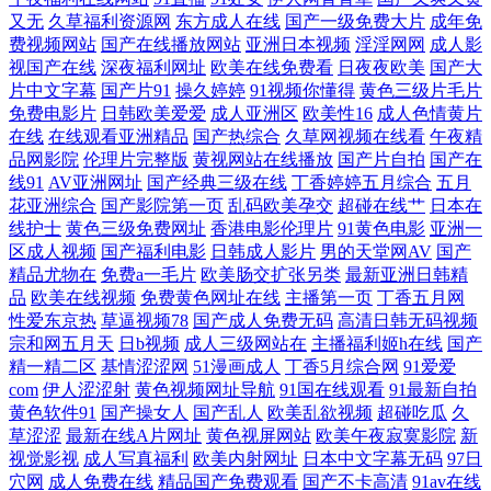
又无
久草福利资源网
东方成人在线
国产一级免费大片
成年免
视频网站 亚洲色色 91系列在线 97超碰人人操射 91伊人五月天 97尤物超碰
费视频网站
国产在线播放网站
亚洲日本视频
淫淫网网
成人影
视国产在线
深夜福利网址
欧美在线免费看
日夜夜欧美
国产大
片中文字幕
国产片91
操久婷婷
91视频你懂得
黄色三级片毛片
av免费网站 超碰97青青草 成人午夜剧场福利 久久超碰AV 四虎影像 在线
免费电影片
日韩欧美爱爱
成人亚洲区
欧美性16
成人色情黄片
在线
在线观看亚洲精品
国产热综合
久草网视频在线看
午夜精
资源91 97超碰欧美亚洲 97色综合1 国产女人3p 黑丝91免费视频 久草在钱
品网影院
伦理片完整版
黄视网站在线播放
国产片自拍
国产在
线91
AV亚洲网址
国产经典三级在线
丁香婷婷五月综合
五月
花亚洲综合
国产影院第一页
乱码欧美孕交
超碰在线艹
日本在
蜜桃网性爱 欧美黄一片 伊人免费大香蕉 第一福利航官方 精品久久草 欧美
线护士
黄色三级免费网址
香港电影伦理片
91黄色电影
亚洲一
区成人视频
国产福利电影
日韩成人影片
男的天堂网AV
国产
特黄 青青草欧美第一页 欧日韩美 91桃色视屏 国内自拍AV一区 激情综合
精品尤物在
免费a一毛片
欧美肠交扩张另类
最新亚洲日韩精
品
欧美在线视频
免费黄色网址在线
主播第一页
丁香五月网
网站 视频网站18污 微拍视频福利 亚洲人人鲁 最新91网址 91c传媒 91视频
性爱东京热
草逼视频78
国产成人免费无码
高清日韩无码视频
宗和网五月天
日b视频
成人三级网站在
主播福利姬h在线
国产
精一精二区
基情涩涩网
51漫画成人
丁香5月综合网
91爱爱
免费入口 AV国产做爱 草草影院最新地址 导航美女福利 黄色A片3及片 日
com
伊人涩涩射
黄色视频网址导航
91国在线观看
91最新自拍
黄色软件91
国产操女人
国产乱人
欧美乱欲视频
超碰吃瓜
久
本老熟女HD 最新人妻AV电影 97人人专区 草草福利视频导航 成人Aⅴ视频
草涩涩
最新在线A片网址
黄色视屏网站
欧美午夜寂寞影院
新
视觉影视
成人写真福利
欧美内射网址
日本中文字幕无码
97日
国产馆肏屄 美国福利网址导航 日本人妻毛片 天天艹天天 操免片视频 国产
穴网
成人免费在线
精品国产免费观看
国产不卡高清
91av在线