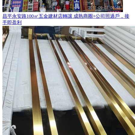
昌平永安路100㎡五金建材店轉讓 成熟商圈+公司照過戶，接
手即盈利