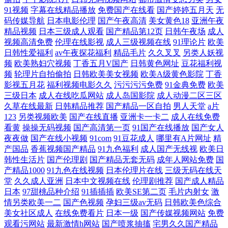
91视频
字幕在线精品播放
免费国产在线看
国产婷婷五月天
无
码传媒导航
日本电影伦理
国产午夜高清
美女黄色18
亚洲午夜
精品视频
日本三级成人观看
国产精品第12页
日韩午夜场
成人
视频高清免费
伦理在线影视
成人三级视频在线
91理论片
欧美
日韩性爱福利
av午夜探花福利
精品毛片
久久叉叉
另类人妖视
频
欧美熟妇穴视频
丁香五月V国产
日韩黄色网址
豆花福利视
频
轮理片自拍偷拍
日韩欧美美女视频
欧美A级黄色影院
丁香
影视五月花
福利视频电影久久
污污污污免费
91金典免费
欧美
三级日本
成人在线吃瓜网站
成人岛国影院
成人动漫二区三区
久草在线最新
日韩精品推荐
国产精品一区自拍
男人天堂
a片
123
另类视频欧美
国产在线直播
亚洲卡一卡二
成人在线免费
看黄
操操无码视频
国产高清第一页
91国产在线播放
国产女人
夜夜做
国产在线小视频
91com
91豆花成人
哪里有A片网址
精
产国品
香蕉视频国产精品
91九色福利
成人国产无线视
欧美日
韩性生活片
国产伦理剧
国产精品无套无码
成年人网站免费
国
产精品1000
91九色在线视频
日本伦理片在线
三级无码在线天
堂
久久成人亚洲
日本中文视频在线
伦理剧推荐
国产成人精品
日本
97甜桃品种介绍
91插插插
欧美SE第二页
毛片内射女
激
情另类欧美一二
国产色视频
孕妇三级av无码
日韩欧美色综合
美女社区成人
在线免费看片
日本一级
国产传媒视频网站
免费
观看污网站
最新激情h网站
国产喷浆抽搐
宅男久久国产精品