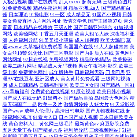
人极品视频
国产在线诱惑
乱人xxxxx
超黄无码
三级黄色图片
91免费看视频
精品午夜福利网
精品亚洲成a人
国产精品萌白
酱
日本理论
91操电影
91一区
成人精品无
91国产小视频
日韩
美女免费直播
A片网站网址
激情文学色
国产主播第37页
青久
青青
日本精品在线播放
三级A片
国产日韩亚洲综合
91短视频
网站
欧美骚网站
丁香五月天亚洲
欧美大粗吊人妖
深夜福利亚
洲
人兽福利导航
91叉叉操小骚逼
成人18视频
欧美大鸡吧
草
逼wwww
久草福利免费试看
岛国国产在线
91人人超碰青青
美
女白丝18禁
91肏比
国产三区电影
国产内射后入在线
黄色网址
网站网址
97超在线视
免费视频网站
精品欧美精品v
欧美操碰
欧美二级片网址
精品成人无码视频
男女午夜福利影院
欧美三
级电影
免费黄色网址
成年版快手
日韩福利无码
四虎四房
亚
洲AV在线豆花
亚洲区成人
美女黄片免费观看
三级网站视频
网
成人日韩精品
日韩福利专区
欧美二区女同
国产精品一区91
小x导航福利
免费黄色在线视频
91原创视频
欧美日韩小视频
国产成人在线无码
91黑料不
国产极品自拍
岛国最大色网站
精
品无码国产二品
欧美一及片
激情网婷婷
人妖大片
91天堂影视
国产www
成年人伦理片
高清日韩电影
国产尤物视频在线
超
碰福利97视屏
91看片入口
日本国产成人视频
日本日韩欧美在
线
黄色资料入口
黄色网三级毛片
最新黄色av
麻豆影院免费
五月天堂丁香
国产精品水多
福利所导航
三级视频网站J
51福
利影院
丁香五月天av
18日本三级全黄
乱伦天堂
国产在线短视