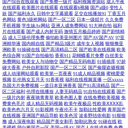
国产综合在线观看
国产免费一级片
福利视频资源站
成人午夜
在线观看
欧美图片在线观看
在线观看h视频
国产a级0
变性人
美深夜男人天堂 日本影院 日韩精品免费观看 亚洲女性黄页网站 91永久免
妖
国产福利永久
日韩中文字幕观看
足交在线播放91
丁香五月
色网站
黄色3级抢网站
国产一区二区
日本一级婬片
久久免费
费视频 超碰在线人人看 韩国美女屄视频 青青国产视频 少妇伦精 亚州色区
手机视频
学生妹Av网站
亚洲人成免费网站
91大神自拍
福利
片在线观看
国产成人内射无码
激情五月极品婷婷
国产剧情精
午夜福利剧场 91福利色区 91看双飞片 久久深夜影院 网站91视频 午夜色口
品
成人三级伦理免费
偷怕欧美亚州图片
国产AV国产AV
97亚
洲精华液
国内精自线
国产精品3级片
成年女人视频
狠狠撸亚
洲欧美
91操碰在线
国产高清精品二区
国产欧美在线视频
欧美
导航 91传媒视频Tv 超碰日本成人 福利AVAV 韩国瑟瑟涩涩 老司机激情影
色综合网
91国产自拍偷拍
香蕉911
花蝴蝶看片免费
白丝美女
免费网站
欧美女人与动物交
国产精品无码电影
91插插库
97超
院 天天操比 色呦呦官网 中文字幕11页 都市激激情 欧美大片视频18 日韩
碰大香蕉
户外自慰影院
国产一区二区二区
国产偷窥盗摄视频
成人动漫网站观看
欧美第一页夜夜
91成人精品视频
蜜桃爱爱
视频
乱伦熟女五月天
91香蕉视
福利在线视频直播
一区xxxxx
无码图片网站 婷婷亚洲情色 探花对白清晰 日韩无码资源站 伊人影院国产
岛国大片免费视频
一道日本亚洲香蕉
国产91高清精品
国产一
区二区福利
伦理在线播放
人妻无码精品
91自拍在线观看
国产
91 91白丝白虎 91网视频 草逼福利视频导航 国产97深夜福利 国产精品无毛
一级片内射
夜夜骑青青草
欧美色图人妻
在线免费欧美视频
免
费黄色毛片
成人精品无码视频
欧美午夜极品
性欧美ⅩⅩⅩⅩ乱
自慰 九一日韩 久久国产乱子 色中色尹人影院 日韩狼友网 日本在线wwww
欧美色色六月天
91影视网
午夜伦不卡
加勒比性爱网
青草国产
在线视频
亚洲国产精品导航
欧美色淫
波多野结依电影
91狠狠
撸
成人深夜电影
精品国产美女剃毛
加勒比熟女
91碰在线
欧
深夜福利导航站 日韩视频福利导航 色香淫视综合 日韩色图色色 亚洲欧美
美裸模
萌白酱国产一区
美国一级AV
国产人在线成免费
免费