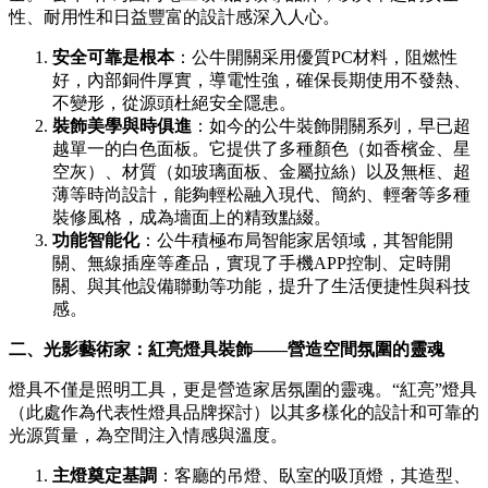
性、耐用性和日益豐富的設計感深入人心。
安全可靠是根本
：公牛開關采用優質PC材料，阻燃性
好，內部銅件厚實，導電性強，確保長期使用不發熱、
不變形，從源頭杜絕安全隱患。
裝飾美學與時俱進
：如今的公牛裝飾開關系列，早已超
越單一的白色面板。它提供了多種顏色（如香檳金、星
空灰）、材質（如玻璃面板、金屬拉絲）以及無框、超
薄等時尚設計，能夠輕松融入現代、簡約、輕奢等多種
裝修風格，成為墻面上的精致點綴。
功能智能化
：公牛積極布局智能家居領域，其智能開
關、無線插座等產品，實現了手機APP控制、定時開
關、與其他設備聯動等功能，提升了生活便捷性與科技
感。
二、光影藝術家：紅亮燈具裝飾——營造空間氛圍的靈魂
燈具不僅是照明工具，更是營造家居氛圍的靈魂。“紅亮”燈具
（此處作為代表性燈具品牌探討）以其多樣化的設計和可靠的
光源質量，為空間注入情感與溫度。
主燈奠定基調
：客廳的吊燈、臥室的吸頂燈，其造型、