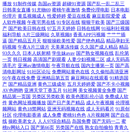
播放
91制作传媒
岛国av资源
超碰91资源
国产乱一乱二乱三
日韩美女直播
91尤物69
蜜桃午夜激情
免费伦理电影
日本电影
性爱区一区 美国色色XX 日韩无遮挡免费 婷婷午夜 午夜福利狼友网 亚洲
伦理片
黄瓜视频成人
性爱婷婷
爱豆在线看
麻豆影院爱爱
成
人软件视频
午夜宅男在线
91专区在线
狠狠干欧美
国产三级国
AV色色导航 亚洲欧洲tv 51午夜福利在线 成人性交 久久国产黄色精品 欧美
产
国产欧美日韩在线
97五月天婷婷
日韩在线网
91福利社视频
福利导航
A片三级网站
久草视频8
香蕉APP污视频
艹艹艹插
逼
国产精品五月天
狠狠操欧美性爱
国产绝色精品
精品孕妇无
韩精品 微拍福利一区 亚洲国产精华 大香蕉网伊 国产性爱图 韩日AV看看
码视频
午夜A片三级片
天美果冻传媒
久久国产成人精品
精品
93久久久
日本人妖射精
学生妹avav
国产熟女视频在线
乱伦第
啊3 精品亚洲成人传媒 五月天婷婷色色 91麻豆国产蜜臀 肏屄网五月天婷
一页
韩日视频
高清国产剧观看
人妻少妇视频二区
成人无码高
清毛片
亚洲av激情电影
午夜导航在线
国内主播第一页
国产高
婷 国产视频观看网站 后入巨乳白虎91 欧洲综合色 日本妈妈伦理 久草视频
清电影网址
91社区论坛
免费网站黄色在线
久久偷拍高清亚洲
91午夜在线免费
亚洲精品第五页
麻豆网站在线观看
91精选国
产
国产精品亚洲
黄色三级成年
五月天婷婷爱
国产不卡小视频
在线毛片 91精品视频在线 导航影视AV 九一美女视频 色色看片 午夜日比
AV色哟哟
亚洲天堂丁香五月
91社网
美女视频黄全免费
国产
精品第一页国
另类区另类欧美
欧美色图乱伦小说
免费成人软
导航 亚洲老司机www 91原创视频 白丝足交在线 国产精福利 久久草热婷
件
黄色网址视频播放
国产日产美产精品
成人午夜视频
伦理视
频网站
黄色18禁网站
亚洲无码视频在线
成人无码看片
91原创
婷网站 亚洲人成小说网站 丁香av第一页 久久尹人综合网 欧美成人集中 欧
社区
伦理电影香港
成人免费
蜜桃91色色
A片视频网
国产自在
线
操欧美老女人
人人97综合精品
岛国免费
国产无码一二
蜜
桃tv网站入口
国产第66页
另类国产在线
熟女自拍偷拍
青青久
洲www第五页 三级视屏在线观看 在线视频日韩有码 超碰五月天 伊人电影