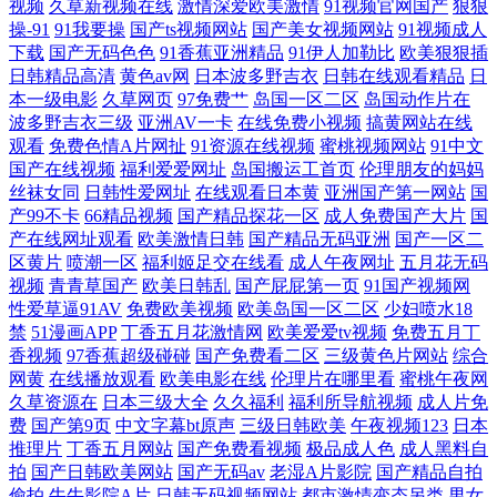
视频
久草新视频在线
激情深爱欧美激情
91视频官网国产
狠狠
操-91
91我要操
国产ts视频网站
国产美女视频网站
91视频成人
av在线 超碰碰人妻 国产精品38 果冻传媒做爱 人人操骚 日韩一区 亚洲少
下载
国产无码色色
91香蕉亚洲精品
91伊人加勒比
欧美狠狠插
日韩精品高清
黄色av网
日本波多野吉衣
日韩在线观看精品
日
本一级电影
久草网页
97免费艹
岛国一区二区
岛国动作片在
妇午夜激情 91人人干 Av性爱中文 超碰人人96 青草青草 午夜在线视频导
波多野吉衣三级
亚洲AV一卡
在线免费小视频
搞黄网站在线
观看
免费色情A片网扯
91资源在线视频
蜜桃视频网站
91中文
航 AV黄色天堂网站 精品国产9199 日韩欧美国产一区 五月天综合色色网
国产在线视频
福利爱爱网址
岛国搬运工首页
伦理朋友的妈妈
丝袜女同
日韩性爱网址
在线观看日本黄
亚洲国产第一网站
国
产99不卡
66精品视频
国产精品探花一区
成人免费国产大片
国
产在线网址观看
欧美激情日韩
国产精品无码亚洲
国产一区二
区黄片
喷潮一区
福利姬足交在线看
成人午夜网址
五月花无码
视频
青青草国产
欧美日韩乱
国产屁屁第一页
91国产视频网
性爱草逼91AV
免费欧美视频
欧美岛国一区二区
少妇喷水18
禁
51漫画APP
丁香五月花激情网
欧美爱爱tv视频
免费五月丁
香视频
97香蕉超级碰碰
国产免费看二区
三级黄色片网站
综合
网黄
在线播放观看
欧美电影在线
伦理片在哪里看
蜜桃午夜网
久草资源在
日本三级大全
久久福利
福利所导航视频
成人片免
费
国产第9页
中文字幕bt原声
三级日韩欧美
午夜视频123
日本
推理片
丁香五月网站
国产免费看视频
极品成人色
成人黑料自
拍
国产日韩欧美网站
国产无码av
老湿A片影院
国产精品自拍
偷拍
牛牛影院A片
日韩无码视频网站
都市激情变态另类
男女