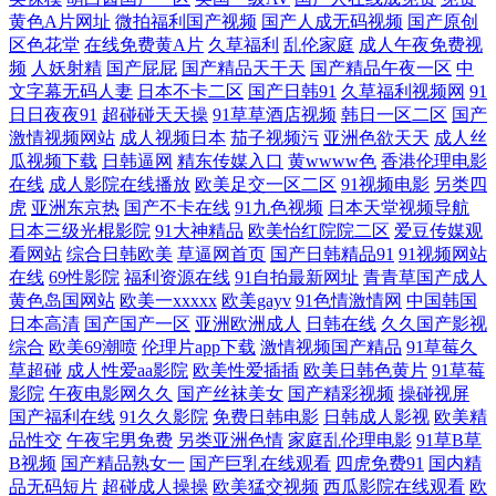
黄色A片网址
微拍福利国产视频
国产人成无码视频
国产原创
日韩簧片 亚洲三级电 91手机在线视频 91原创社区 av三级网址 AV在线资
区色花堂
在线免费黄A片
久草福利
乱伦家庭
成人午夜免费视
频
人妖射精
国产屁屁
国产精品天干天
国产精品午夜一区
中
源导航 91视频熟女 avtb麻豆花绯 A片免费网址 国产ts片网址 国产自拍三级
文字幕无码人妻
日本不卡二区
国产日韩91
久草福利视频网
91
日日夜夜91
超碰碰天天操
91草草酒店视频
韩日一区二区
国产
激情视频网站
成人视频日本
茄子视频污
亚洲色欲天天
成人丝
蜜桃网性爱 欧美色淫色 欧洲成人性爱AV 午夜AV剧院 午夜色口导航 91黑
瓜视频下载
日韩逼网
精东传媒入口
黄wwww色
香港伦理电影
在线
成人影院在线播放
欧美足交一区二区
91视频电影
另类四
丝在线观看 91嫖娼 av老司机亚洲 国产日韩乱 韩国伦理合集 海角天涯91社
虎
亚洲东京热
国产不卡在线
91九色视频
日本天堂视频导航
日本三级光棍影院
91大神精品
欧美怡红院院二区
爱豆传媒观
看网站
综合日韩欧美
草逼网首页
国产日韩精品91
91视频网站
区 福利久久老司机 欧美成人网页 人人妻人人插 日本肏屄网 日韩av网站大
在线
69性影院
福利资源在线
91自拍最新网址
青青草国产成人
黄色岛国网站
欧美一xxxxx
欧美gayv
91色情激情网
中国韩国
全 熟女人妻一二区 91探花黄色视频 91亚洲做爱视频 AV无码导航 91伊人
日本高清
国产国产一区
亚洲欧洲成人
日韩在线
久久国产影视
综合
欧美69潮喷
伦理片app下载
激情视频国产精品
91草莓久
五月天 国产HD网址 黑人曹逼 国产精品自拍在线 国产精品国产精品 另类
草超碰
成人性爱aa影院
欧美性爱插插
欧美日韩色黄片
91草莓
影院
午夜电影网久久
国产丝袜美女
国产精彩视频
操碰视屏
国产福利在线
91久久影院
免费日韩电影
日韩成人影视
欧美精
人妖网站 欧洲午夜福利片 日韩A片大区 亚洲性爱影院 变态另类无码 福利
品性交
午夜宅男免费
另类亚洲色情
家庭乱伦理电影
91草B草
B视频
国产精品熟女一
国产巨乳在线观看
四虎免费91
国内精
导航第一 激情91大情 激情综合涩涩网 欧美色色自拍 色偷拍网 自慰喷涌一
品无码短片
超碰成人操操
欧美猛交视频
西瓜影院在线观看
欧