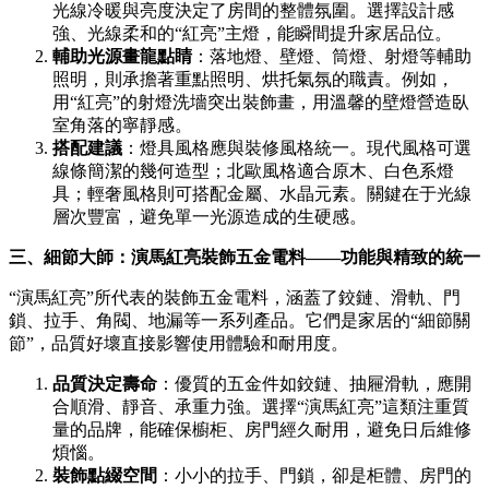
光線冷暖與亮度決定了房間的整體氛圍。選擇設計感
強、光線柔和的“紅亮”主燈，能瞬間提升家居品位。
輔助光源畫龍點睛
：落地燈、壁燈、筒燈、射燈等輔助
照明，則承擔著重點照明、烘托氣氛的職責。例如，
用“紅亮”的射燈洗墻突出裝飾畫，用溫馨的壁燈營造臥
室角落的寧靜感。
搭配建議
：燈具風格應與裝修風格統一。現代風格可選
線條簡潔的幾何造型；北歐風格適合原木、白色系燈
具；輕奢風格則可搭配金屬、水晶元素。關鍵在于光線
層次豐富，避免單一光源造成的生硬感。
三、細節大師：演馬紅亮裝飾五金電料——功能與精致的統一
“演馬紅亮”所代表的裝飾五金電料，涵蓋了鉸鏈、滑軌、門
鎖、拉手、角閥、地漏等一系列產品。它們是家居的“細節關
節”，品質好壞直接影響使用體驗和耐用度。
品質決定壽命
：優質的五金件如鉸鏈、抽屜滑軌，應開
合順滑、靜音、承重力強。選擇“演馬紅亮”這類注重質
量的品牌，能確保櫥柜、房門經久耐用，避免日后維修
煩惱。
裝飾點綴空間
：小小的拉手、門鎖，卻是柜體、房門的