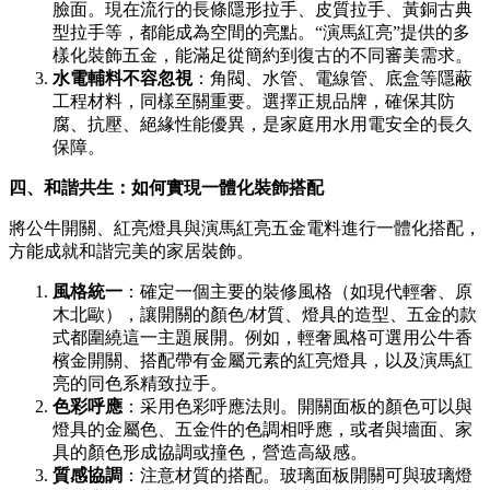
臉面。現在流行的長條隱形拉手、皮質拉手、黃銅古典
型拉手等，都能成為空間的亮點。“演馬紅亮”提供的多
樣化裝飾五金，能滿足從簡約到復古的不同審美需求。
水電輔料不容忽視
：角閥、水管、電線管、底盒等隱蔽
工程材料，同樣至關重要。選擇正規品牌，確保其防
腐、抗壓、絕緣性能優異，是家庭用水用電安全的長久
保障。
四、和諧共生：如何實現一體化裝飾搭配
將公牛開關、紅亮燈具與演馬紅亮五金電料進行一體化搭配，
方能成就和諧完美的家居裝飾。
風格統一
：確定一個主要的裝修風格（如現代輕奢、原
木北歐），讓開關的顏色/材質、燈具的造型、五金的款
式都圍繞這一主題展開。例如，輕奢風格可選用公牛香
檳金開關、搭配帶有金屬元素的紅亮燈具，以及演馬紅
亮的同色系精致拉手。
色彩呼應
：采用色彩呼應法則。開關面板的顏色可以與
燈具的金屬色、五金件的色調相呼應，或者與墻面、家
具的顏色形成協調或撞色，營造高級感。
質感協調
：注意材質的搭配。玻璃面板開關可與玻璃燈