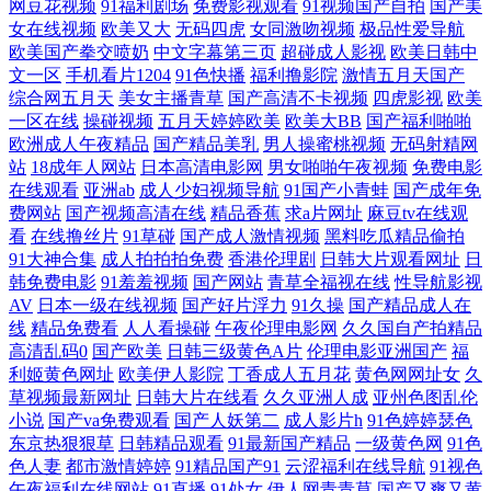
网豆花视频
91福利剧场
免费影视观看
91视频国产自拍
国产美
女在线视频
欧美又大
无码四虎
女同激吻视频
极品性爱导航
区 国产欧美日韩另类 欧美激情rp 欧美日爽爽 欧美丝袜婷婷 日韩人妖 天天
欧美国产拳交喷奶
中文字幕第三页
超碰成人影视
欧美日韩中
文一区
手机看片1204
91色快播
福利撸影院
激情五月天国产
干视频 丝袜美尻人妻偷拍 宅女好色图 国产乱轮v 老湿机激情影视 欧美第
综合网五月天
美女主播青草
国产高清不卡视频
四虎影视
欧美
一区在线
操碰视频
五月天婷婷欧美
欧美大BB
国产福利啪啪
欧洲成人午夜精品
国产精品美乳
男人操蜜桃视频
无码射精网
一页导航 日韩AA电影院 婷婷成人淫网 最新三级片网站 51国产精品 91免
站
18成年人网站
日本高清电影网
男女啪啪午夜视频
免费电影
在线观看
亚洲ab
成人少妇视频导航
91国产小青蛙
国产成年免
费在线视频 91怕怕 91在线swag 黄色A片导航 美女网站在线观看 成人91电
费网站
国产视频高清在线
精品香蕉
求a片网址
麻豆tv在线观
看
在线撸丝片
91草碰
国产成人激情视频
黑料吃瓜精品偷拍
影院 天天天干天天天干 免费的肏屄网址 在线看污视频 豆花在线免费社区
91大神合集
成人拍拍拍免费
香港伦理剧
日韩大片观看网址
日
韩免费电影
91羞羞视频
国产网站
青草全福视在线
性导航影视
AV
日本一级在线视频
国产好片浮力
91久操
国产精品成人在
亚洲色色网站 在线成人福利av 人人操欧美精品 伊人大香蕉91 九九福利社
线
精品免费看
人人看操碰
午夜伦理电影网
久久国自产拍精品
高清乱码0
国产欧美
日韩三级黄色A片
伦理电影亚洲国产
福
91先生大战琪琪 日韩草操 国产91黑丝高跟 91AV欧美 另类在线 国产瑟瑟
利姬黄色网址
欧美伊人影院
丁香成人五月花
黄色网网址女
久
草视频最新网址
日韩大片在线看
久久亚洲人成
亚州色图乱伦
小说
国产va免费观看
国产人妖第二
成人影片h
91色婷婷瑟色
在线 麻豆爱豆村映画 超碰tv 日韩欧美中 丁香五月性交网友 亚洲很很肏一
东京热狠狠草
日韩精品观看
91最新国产精品
一级黄色网
91色
色人妻
都市激情婷婷
91精品国产91
云涩福利在线导航
91视色
级 久久精品综合在线 视频在线第91页 91在线观看资源 美女干逼 日韩在线
午夜福利在线网站
91直播
91处女
伊人网青青草
国产又爽又黄