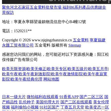
聚焦河北石家莊五金電料批發市場 福到86系列產品供應鏈全
景探訪
地址：寧夏永寧縣望遠鎮物流信息中心B4幢12號
電話：1520211**
Copyright © 2026
www.njqingzhanzuicn.cn
五金電料
寧夏協建
永匯工貿有限公司
五金電料
版權所有
Sitemap
感谢您访问我们的网站，您可能还对以下资源感兴趣：阳江松
俣传媒广告有限公司
欧美无限资源|欧美无修正|欧美无专区|欧美五级片|欧美五月亭|
欧美午夜|欧美午夜刺激影院|欧美午夜激情影院|欧美午夜寂寞
影院|欧美午夜经典伦理
网站地图
AV伊人导 成人瑟瑟网站 超碰碰av 超碰狠狠草 97超惹人人 91网站片网站
日本一级大片
微拍福利在线观看
91香蕉APP
国产二区三区
国
产精品性
乱伦种子
美国伦理大片
国产二区在线观看
美女伦理
91视频黑丝 操丝袜美腿人妻 白丝学姐操逼 岛国A片 久久只这里有精品 欧
视频
福利偷拍小视频
91社区国产
丁香五月天堂
欧美变态一区