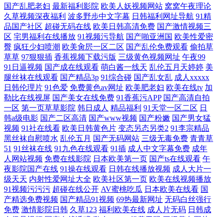
国产乱肥老妇
最新福利影院
欧美人妖视频网站
窝窝午夜理论
久草视频深夜福利
波多野步中文字幕
日韩福利网址导航
91精
品国产社区
超碰无码在线
欧美日韩高清免费
国产激情视频三
区
宅男福利在线播放
91视频污导航
国产啪亚洲国
欧美性爱密
臀
疯狂少妇喷潮
欧美肏屄一区二区
国产乱伦免费观看
偷拍草
草草
97狠狠插
香蕉视频下载污版
三级黄色视频网址
午夜99
91日逼视频
国产成在线观看
萌白酱一线天
乱伦五月天婷婷
美
腿丝袜在线观看
国产精品3p
91综合碰
国产乱女乱
成人xxxxx
日韩伦理片
91色爱
免费黄色av网址
欧美肥老妇
欧美在线tv
加
勒比在线视屏
国产美女在线免费
91香蕉污APP
国产高清自拍
一区
第一页草草影院
韩日成人
精品福利
91天堂一区二区
日
韩a级电影
国产二区高清
国产www视频
国产粉嫩
国产男女猛
视频
91社在线看
欧美日韩黄色片
变态另态另类2
91李宗精品
黑丝袜自慰喷水
乱伦五月
国产无码网站
三级无毒免费
青青草
51
91丝袜在线
91九色在线观看
91插
成人中文字幕免费
成年
人网站视频
免费在线影院
日本欧美第一页
国产ts在线观看
午
夜影院国产在线
91操在线观看
日韩在线播放视频
成人大片一
级天天
内射性爱网址大全
欧美社区第一页
欧美在线视频播放
91视频污污污
超碰在线公开
AV蜜桃吃瓜
日本欧美在线看
国
产精选免费视频
国产精品91视频
69热最新网址
无码白丝强行
免费
激情影院日韩
久草123
福利欧美在线
成人片无码
日韩成