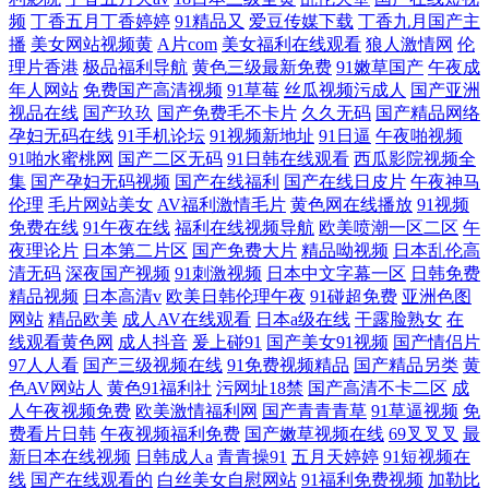
频
丁香五月丁香婷婷
91精品又
爱豆传媒下载
丁香九月国产主
播
美女网站视频黄
A片com
美女福利在线观看
狼人激情网
伦
理片香港
极品福利导航
黄色三级最新免费
91嫩草国产
午夜成
年人网站
免费国产高清视频
91草莓
丝瓜视频污成人
国产亚洲
视品在线
国产玖玖
国产免费毛不卡片
久久无码
国产精品网络
孕妇无码在线
91手机论坛
91视频新地址
91日逼
午夜啪视频
91啪水蜜桃网
国产二区无码
91日韩在线观看
西瓜影院视频全
集
国产孕妇无码视频
国产在线福利
国产在线日皮片
午夜神马
伦理
毛片网站美女
AV福利激情毛片
黄色网在线播放
91视频
免费在线
91午夜在线
福利在线视频导航
欧美喷潮一区二区
午
夜理论片
日本第二片区
国产免费大片
精品呦视频
日本乱伦高
清无码
深夜国产视频
91刺激视频
日本中文字幕一区
日韩免费
精品视频
日本高清v
欧美日韩伦理午夜
91碰超免费
亚洲色图
网站
精品欧美
成人AV在线观看
日本a级在线
干露脸熟女
在
线观看黄色网
成人抖音
爰上碰91
国产美女91视频
国产情侣片
97人人看
国产三级视频在线
91免费视频精品
国产精品另类
黄
色AV网站人
黄色91福利社
污网址18禁
国产高清不卡二区
成
人午夜视频免费
欧美激情福利网
国产青青青草
91草逼视频
免
费看片日韩
午夜视频福利免费
国产嫩草视频在线
69叉叉叉
最
新日本在线视频
日韩成人a
青青操91
五月天婷婷
91短视频在
线
国产在线观看的
白丝美女自慰网站
91福利免费视频
加勒比